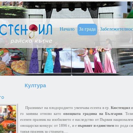
Нaчало
За града
Забележително
Култура
то
Празникът на плодородието увенчава есента в гр.
Кюстендил
го заявява отново като
овощната градина на България
. Този
есенен празник на изобилието е наследство от Първия национален
овощарски конкурс от 1896 г., и е
първият и единствен
по рода с
такъв празник за страната.…