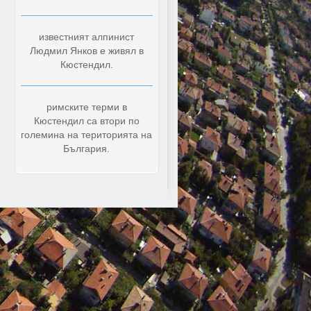
известният алпинист
Людмил Янков е живял в
Кюстендил.
римските терми в
Кюстендил са втори по
големина на територията на
България.