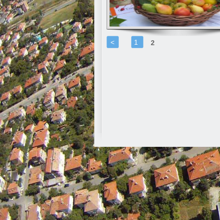
<
1
2