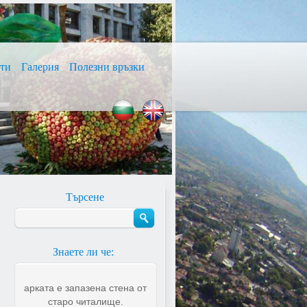
сти
Галерия
Полезни връзки
Търсене
и
Знаете ли че:
арката е запазена стена от
и
старо читалище.