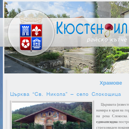
Храмове
Църква “Св. Никола” – село Слокощица
Църквата (известна
намира в края на го
на река Слокоска.
едноапсидна
постро
стреховиден покри