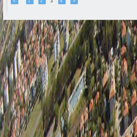
<
1
2
4
>
3