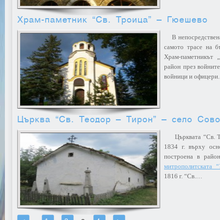
Храм-паметник “Св. Троица” – Гюешево
В непосредствена б
самото трасе на б
Храм-паметникът 
район през войните
войници и офицери.
Църква “Св. Теодор – Тирон” – село Сов
Църквата “Св. Тео
1834 г. върху ос
построена в район
митрополитската “
1816 г. “Св.…