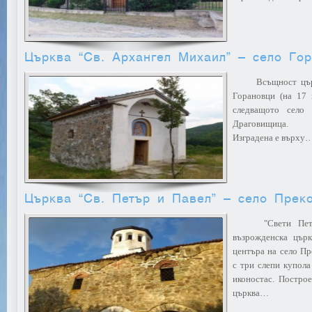
Църква “Св. Архангел Михаил” – село Го
Всъщност църква
Горановци (на 17 
следващото село
Драговищица. В м
Изградена е върху
Църква “Св. Петър и Павел” – село Прек
"Свети Петър
възрожденска църк
центъра на село Пр
с три слепи купола
иконостас. Построе
църква…