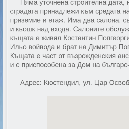
Няма уточнена строителна дата, н
сградата принадлежи към средата на
приземие и етаж. Има два салона, с
и кьошк над входа. Салоните обслуж
къщата е живял Костантин Попгеорги
Ильо войвода и брат на Димитър По
Къщата е част от възрожденския ан
и е приспособена за Дом на българо
Адрес: Кюстендил, ул. Цар Освоб