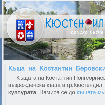
Къща на Костантин Беровск
Къщата на Костантин Попгеоргиев
възрожденска къща в гр.Кюстендил
културата
. Намира се до
къщата-му