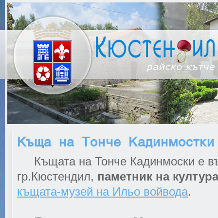
Къща на Тонче Кадинмостки
Къщата на Тонче Кадинмоски е въ
гр.Кюстендил,
паметник на култура
къщата-музей на Ильо войвода
.