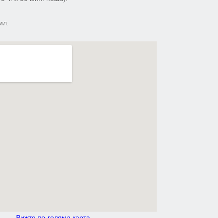
ил.
Вижте по-голяма карта