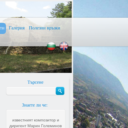
сти
Галерия
Полезни връзки
Търсене
Знаете ли че:
известният композитор и
диригент Марин Големинов