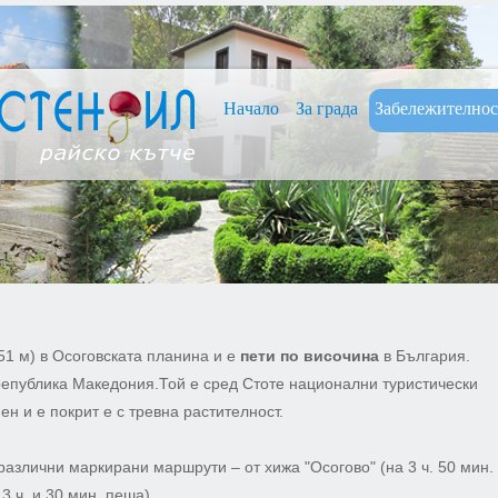
Нaчало
За града
Забележително
51 м) в Осоговската планина и е
пети по височина
в България.
република Македония.Той е сред Стоте национални туристически
н и е покрит е с тревна растителност.
злични маркирани маршрути – от хижа "Осогово" (на 3 ч. 50 мин.
3 ч. и 30 мин. пеша).