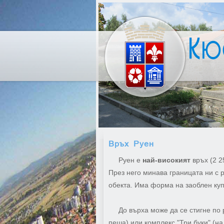
Връх Руен
Руен е
най-високият
връх (2 2
През него минава границата ни с 
обекта. Има форма на заоблен купе
До върха може да се стигне по ра
пеша) или комплекс "Три буки" (на 