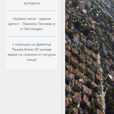
културата
първата жена - цирков
артист - Павлина Пенчева е
от Кюстендил.
с помощта на Димитър
Пешев близо 50 хиляди
евреи са спасени от сигурна
смърт