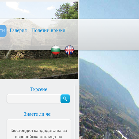
сти
Галерия
Полезни връзки
Търсене
Знаете ли че:
Кюстендил кандидатства за
европейска столица на