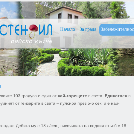
Нaчало
За града
Забележително
я
оите 103 градуса е един от
най-горещите
в света.
Единствен
в
йният от гейзерите в света – пулсира през 5-6 сек. и е най-
ндаж. Дебита му е 18 л/сек., височината на водния стълб е 18
.