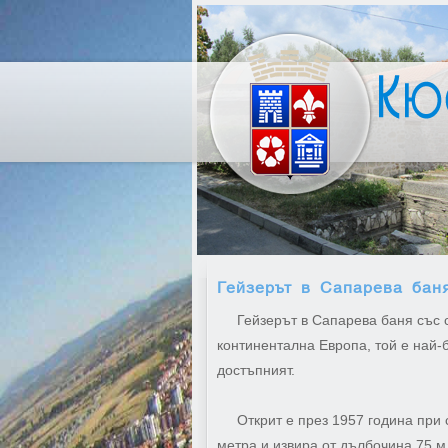
Гейзерът в Сапарева бан
Гейзерът в Сапарева баня със св
континентална Европа, той е най-бу
достъпният.
Открит е през 1957 година при со
метра и извира от дълбочина 75 м