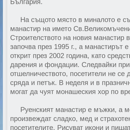
България.
На същото място в миналото е съ
манастир на името Св.Великомъчен
Строителството на новия манастир в
започва през 1995 г., а манастирът 
открит през 2002 година, като средст
дарения и фондации. Следвайки пр
отшелничеството, посетители не се 
сряда и петък. В неделя и в празнич
могат да чуят монашеския хор по вр
Руенският манастир е мъжки, а мо
произвеждат сладко, мед и страхотен
посетителите. Рисуват икони и пишат