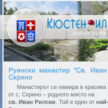
Руенски манастир “Св. Иван
Скрино
Манастирът се намира в красива м
от с. Скрино – родното място на
св. Иван Рилски
. Той е един от
най