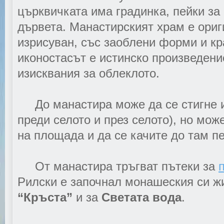
църквичката има градинка, пейки за
дървета. Манастирският храм е ориг
изрисуван, със заоблени форми и кр
иконостасът е истинско произведени
изисквания за облеклото.
До манастира може да се стигне и
преди селото и през селото), но мож
на площада и да се качите до там п
От манастира тръгват пътеки за
Рилски е започнал монашеския си жи
“Кръста”
и за
Светата вода
.