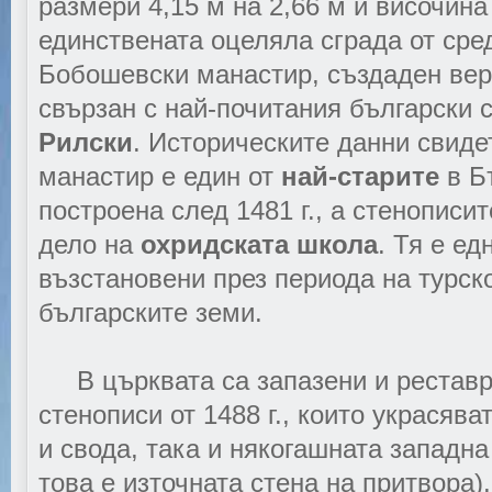
размери 4,15 м на 2,66 м и височина
единствената оцеляла сграда от ср
Бобошевски манастир, създаден веро
свързан с най-почитания български 
Рилски
. Историческите данни свидет
манастир е един от
най-старите
в Б
построена след 1481 г., а стенописите
дело на
охридската школа
. Тя e ед
възстановени през периода на турско
българските земи.
В църквата са запазени и реставр
стенописи от 1488 г., които украсява
и свода, така и някогашната западн
това е източната стена на притвора)