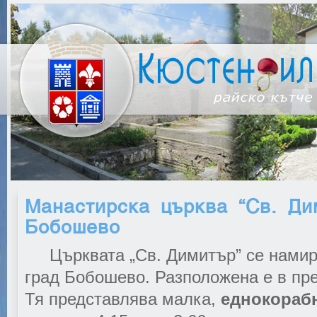
Манастирска църква “Св. Ди
Бобошево
Църквата „Св. Димитър” се намира
град Бобошево. Разположена е в пре
Тя представлява малка,
еднокораб